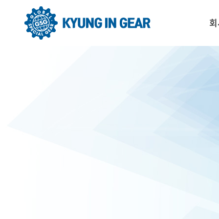
회
C
회
회
조
찾