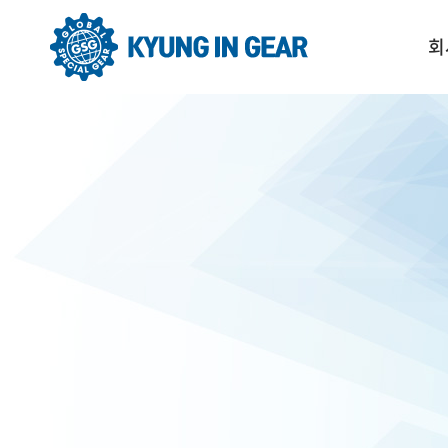
회
C
회
회
조
찾