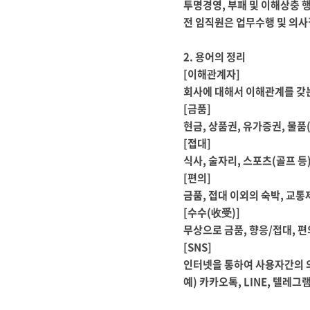
투명경영
,
부패 및 이해상충 
전 임직원은 업무수행 및 의
2.
용어의 정리
[
이해관계자
]
회사에 대해서 이해관계를 갖는
[
금품
]
현금
,
상품권
,
유가증권
,
물품
[
접대
]
식사
,
술자리
,
스포츠
(
골프 등
[
편의
]
금품
,
접대 이외의 숙박
,
교통
[
수수
(
收受
)]
무상으로 금품
,
향응
/
접대
,
편
[SNS]
인터넷을 통하여 사용자간의 
예
)
카카오톡
, LINE,
텔레그램